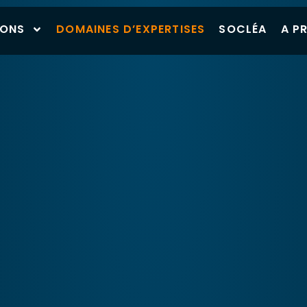
IONS
DOMAINES D’EXPERTISES
SOCLÉA
A P