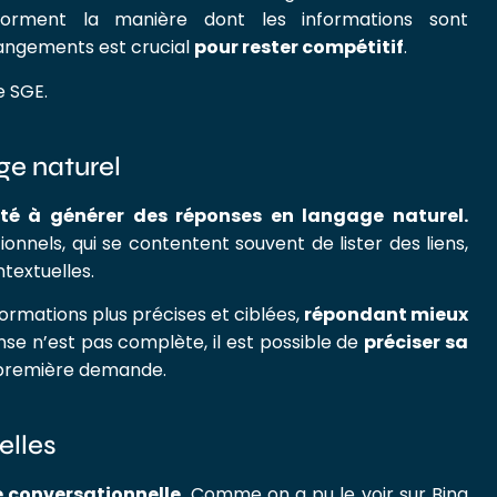
orment la manière dont les informations sont
angements est crucial
pour rester compétitif
.
e SGE.
ge naturel
té à générer des réponses en langage naturel.
onnels, qui se contentent souvent de lister des liens,
textuelles.
nformations plus précises et ciblées,
répondant mieux
ponse n’est pas complète, il est possible de
préciser sa
a première demande.
elles
e conversationnelle
. Comme on a pu le voir sur Bing