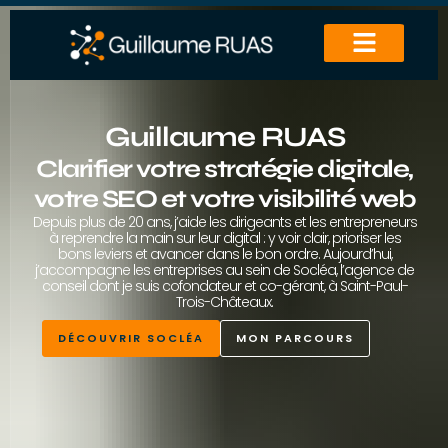
DOMAINES D’EXPERTIS
Guillaume RUAS
Clarifier votre stratégie digitale,
votre SEO et votre visibilité web
Depuis plus de 20 ans, j’aide les dirigeants et les entrepreneurs
à reprendre la main sur leur digital : y voir clair, prioriser les
bons leviers et avancer dans le bon ordre. Aujourd’hui,
j’accompagne les entreprises au sein de Socléa, l’agence de
conseil dont je suis cofondateur et co-gérant, à Saint-Paul-
Trois-Châteaux.
DÉCOUVRIR SOCLÉA
MON PARCOURS